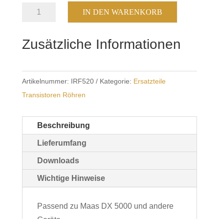
Transistor
IN DEN WARENKORB
Mosfet
IRF
Zusätzliche Informationen
520N
Menge
Artikelnummer:
IRF520
Kategorie:
Ersatzteile
Transistoren Röhren
Beschreibung
Lieferumfang
Downloads
Wichtige Hinweise
Passend zu Maas DX 5000 und andere