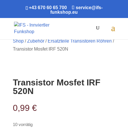
+43 670 60 65 700
service@ifs-
funkshop.eu
Products
search
Shop
/
Zubehör
/
Ersatzteile Transistoren Röhren
/
Transistor Mosfet IRF 520N
Transistor Mosfet IRF
520N
0,99
€
10 vorrätig