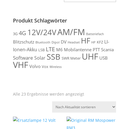
Filter
Produkt Schlagwörter
AM/FM
12V/24V
4G
3G
Batteriefach
HF
LI-
Blitzschutz
DV
KFZ
Bluetooth
Dipol
Headset
HP
LTE
Ionen-Akku
M6
Mobilantenne
PTT
Scania
LSB
UHF
SSB
Software
Solar
USB
SWR Meter
VHF
Volvo
Vox
Wireless
Nach
Alle 23 Ergebnisse werden angezeigt
Aktualität
sortiert