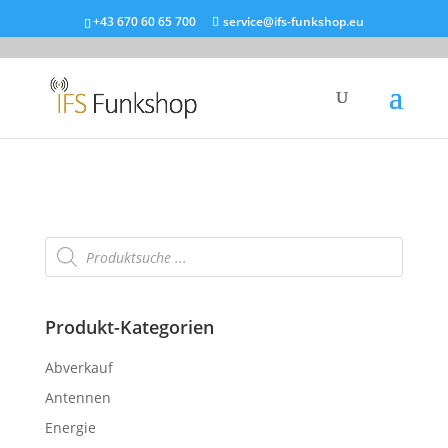
+43 670 60 65 700
service@ifs-funkshop.eu
Products
search
Shop
/
Zubehör
/ Ersatzteile Transistoren Röhren
Products
search
Produkt-Kategorien
Abverkauf
Antennen
Energie