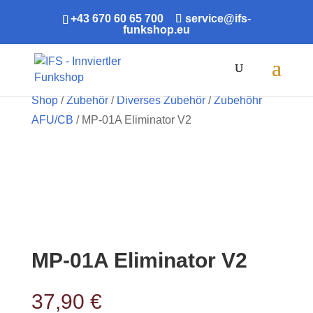
+43 670 60 65 700
service@ifs-
funkshop.eu
Products
search
Shop
/
Zubehör
/
Diverses Zubehör
/
Zubehöhr
AFU/CB
/ MP-01A Eliminator V2
MP-01A Eliminator V2
37,90
€