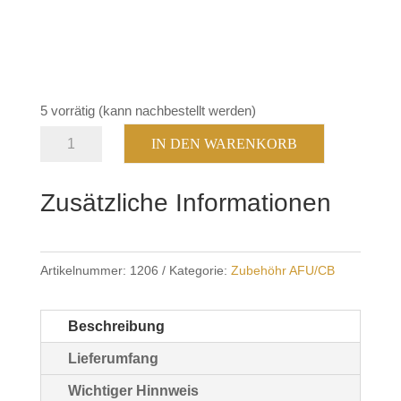
5 vorrätig (kann nachbestellt werden)
MP-
IN DEN WARENKORB
01A
Eliminator
Zusätzliche Informationen
V2
Menge
Artikelnummer:
1206
Kategorie:
Zubehöhr AFU/CB
Beschreibung
Lieferumfang
Wichtiger Hinnweis