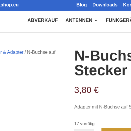
kshop.eu
Blog
Downloads
Kon
Products
search
ABVERKAUF
ANTENNEN
FUNKGER
N-Buchs
r & Adapter
/ N-Buchse auf
Stecker
3,80
€
Adapter mit N-Buchse auf 
17 vorrätig