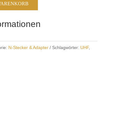
 WARENKORB
formationen
rie:
N-Stecker & Adapter
Schlagwörter:
UHF
,