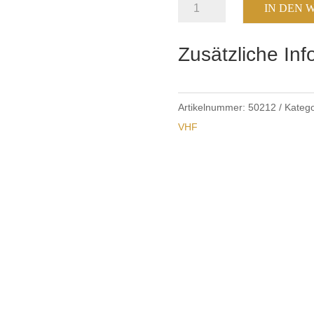
N-
IN DEN
Buchse
auf
Zusätzliche In
SMA-
Stecker
Menge
Artikelnummer:
50212
Katego
VHF