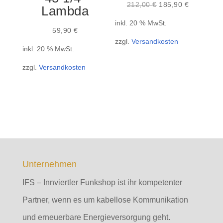
Ursprünglicher
Aktueller
212,00
€
185,90
€
Lambda
Preis
Preis
inkl. 20 % MwSt.
war:
ist:
59,90
€
zzgl.
Versandkosten
212,00 €
185,90 €.
inkl. 20 % MwSt.
zzgl.
Versandkosten
Unternehmen
IFS – Innviertler Funkshop ist ihr kompetenter
Partner, wenn es um kabellose Kommunikation
und erneuerbare Energieversorgung geht.