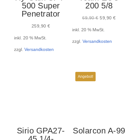
500 Super
200 5/8
Penetrator
Ursprünglicher
Aktueller
69,90
€
59,90
€
Preis
Preis
259,90
€
inkl. 20 % MwSt.
war:
ist:
inkl. 20 % MwSt.
zzgl.
Versandkosten
69,90 €
59,90 €.
zzgl.
Versandkosten
Angebot!
Sirio GPA27-
Solarcon A-99
45 1/4-