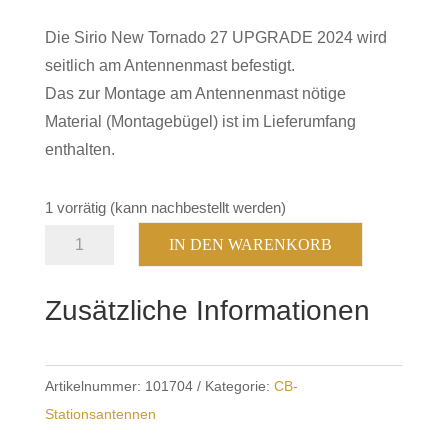
Die Sirio New Tornado 27 UPGRADE 2024 wird
seitlich am Antennenmast befestigt.
Das zur Montage am Antennenmast nötige
Material (Montagebügel) ist im Lieferumfang
enthalten.
1 vorrätig (kann nachbestellt werden)
Sirio
IN DEN WARENKORB
New
Tornado
Zusätzliche Informationen
27
UPGRADE
2024
Artikelnummer:
101704
Kategorie:
CB-
Menge
Stationsantennen