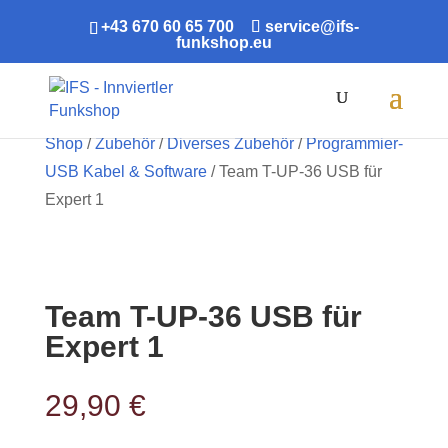
+43 670 60 65 700
service@ifs-
funkshop.eu
Products
search
Shop
/
Zubehör
/
Diverses Zubehör
/
Programmier-
USB Kabel & Software
/ Team T-UP-36 USB für
Expert 1
Team T-UP-36 USB für
Expert 1
29,90
€