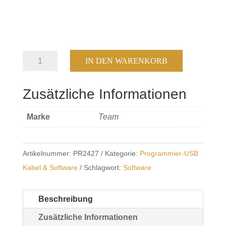
Team
IN DEN WARENKORB
T-
UP-
Zusätzliche Informationen
36
USB
Marke
Team
für
Expert
1
Artikelnummer:
PR2427
Kategorie:
Programmier-USB
Menge
Kabel & Software
Schlagwort:
Software
Beschreibung
Zusätzliche Informationen