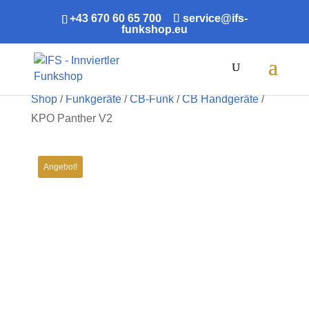
+43 670 60 65 700
service@ifs-
funkshop.eu
Products
search
Shop
/
Funkgeräte
/
CB-Funk
/
CB Handgeräte
/
KPO Panther V2
ABVERKAUF!
Angebot!