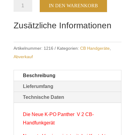
KPO
IN DEN WARENKORB
Panther
V2
Zusätzliche Informationen
Menge
Artikelnummer:
1216
Kategorien:
CB Handgeräte
,
Abverkauf
Beschreibung
Lieferumfang
Technische Daten
Die Neue K-PO Panther V 2 CB-
Handfunkgerät