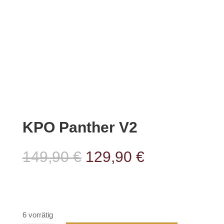
KPO Panther V2
Ursprünglicher
Aktueller
149,90
€
129,90
€
Preis
Preis
war:
ist:
149,90 €
129,90 €.
6 vorrätig