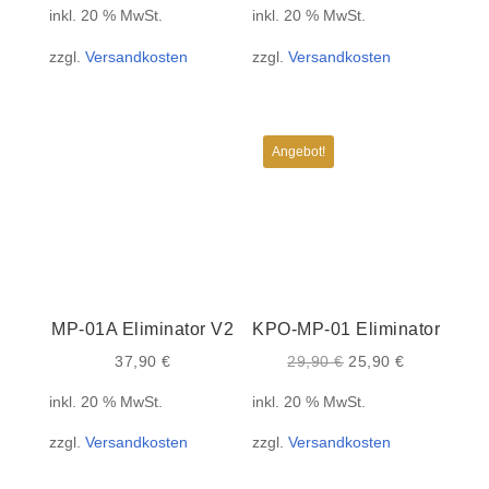
inkl. 20 % MwSt.
inkl. 20 % MwSt.
zzgl.
Versandkosten
zzgl.
Versandkosten
Angebot!
MP-01A Eliminator V2
KPO-MP-01 Eliminator
Ursprünglicher
Aktueller
37,90
€
29,90
€
25,90
€
Preis
Preis
inkl. 20 % MwSt.
inkl. 20 % MwSt.
war:
ist:
zzgl.
Versandkosten
zzgl.
Versandkosten
29,90 €
25,90 €.