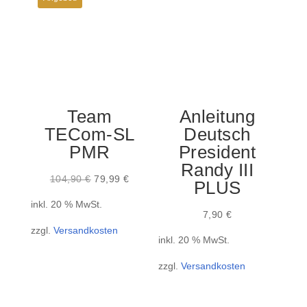
Team
Anleitung
TECom-SL
Deutsch
PMR
President
Randy III
Ursprünglicher
Aktueller
104,90
€
79,99
€
PLUS
Preis
Preis
inkl. 20 % MwSt.
war:
ist:
7,90
€
zzgl.
Versandkosten
104,90 €
79,99 €.
inkl. 20 % MwSt.
zzgl.
Versandkosten